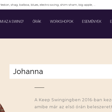
leston, shag, balboa, blues, electro swing, shim-sham, big apple, …
MI AZ A SWING?
ÓRÁK
WORKSHOPOK
ESEMÉNYEK
Johanna
A Keep Swingingben 2016-ban kezd
amibe már az első órán beleszere