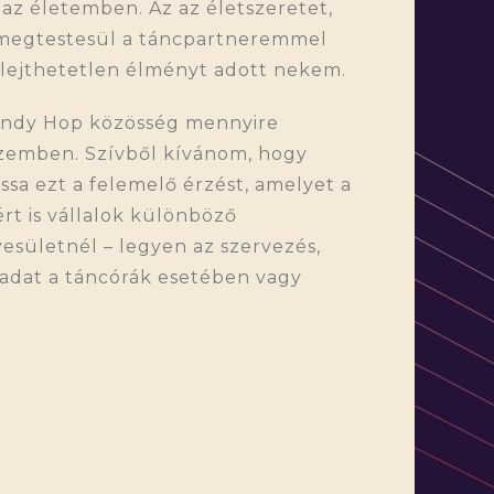
 az életemben. Az az életszeretet,
 megtestesül a táncpartneremmel
elejthetetlen élményt adott nekem.
Lindy Hop közösség mennyire
szemben. Szívből kívánom, hogy
a ezt a felemelő érzést, amelyet a
rt is vállalok különböző
esületnél – legyen az szervezés,
ladat a táncórák esetében vagy