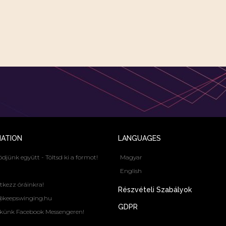
MATION
LANGUAGES
jünk együtt - Töltsd ki a formot!
Magyar
English
tkezz óráinkra!
Részvételi Szabályok
@keepswinging.hu
GDPR
nekünk Facebook Messengeren!