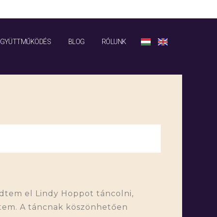
EGYÜTTMŰKÖDÉS
BLOG
RÓLUNK
tem el Lindy Hoppot táncolni,
ttem. A táncnak köszönhetően