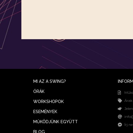
MI AZ A SWING?
INFOR
ÓRÁK
Működ
Árak
WORKSHOPOK
Jelen
ESEMÉNYEK
info
MŰKÖDJÜNK EGYÜTT
Írj 
BLOG