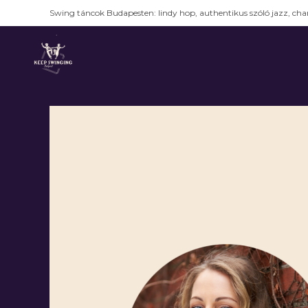
Swing táncok Budapesten: lindy hop, authentikus szóló jazz, char