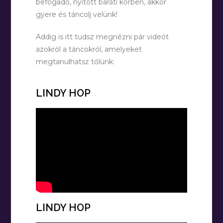
befogadó, nyitott baráti körben, akkor
gyere és táncolj velünk!
Addig is itt tudsz megnézni pár videót
azokról a táncokról, amelyeket
megtanulhatsz tőlünk:
LINDY HOP
LINDY HOP