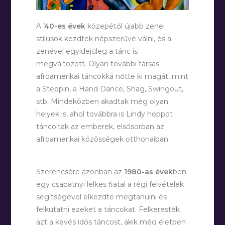
A
’40-es évek
közepétől újabb zenei
stílusok kezdtek népszerűvé válni, és a
zenével egyidejűleg a tánc is
megváltozott. Olyan további társas
afroamerikai táncokká nőtte ki magát, mint
a Steppin, a Hand Dance, Shag, Swingout,
stb. Mindeközben akadtak még olyan
helyek is, ahol továbbra is Lindy hoppot
táncoltak az emberek, elsősorban az
afroamerikai közösségek otthonaiban.
Szerencsére azonban az
1980-as évek
ben
egy csapatnyi lelkes fiatal a régi felvételek
segítségével elkezdte megtanulni és
felkutatni ezeket a táncokat. Felkeresték
azt a kevés idős táncost, akik még életben