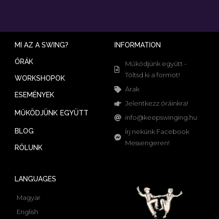
MI AZ A SWING?
INFORMATION
ÓRÁK
Működjünk együtt -
Töltsd ki a formot!
WORKSHOPOK
Árak
ESEMÉNYEK
Jelentkezz óráinkra!
MŰKÖDJÜNK EGYÜTT
info@keepswinging.hu
BLOG
Írj nekünk Facebook
Messengeren!
RÓLUNK
LANGUAGES
Magyar
English