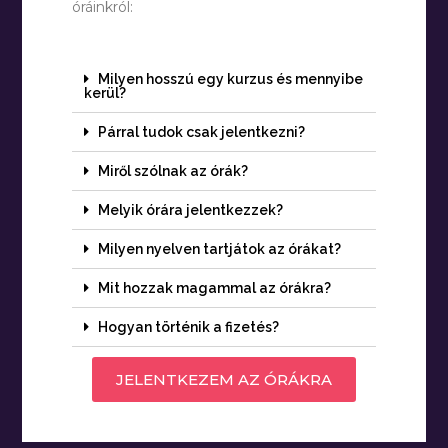
óráinkról:
Milyen hosszú egy kurzus és mennyibe
kerül?
Párral tudok csak jelentkezni?
Miről szólnak az órák?
Melyik órára jelentkezzek?
Milyen nyelven tartjátok az órákat?
Mit hozzak magammal az órákra?
Hogyan történik a fizetés?
JELENTKEZEM AZ ÓRÁKRA