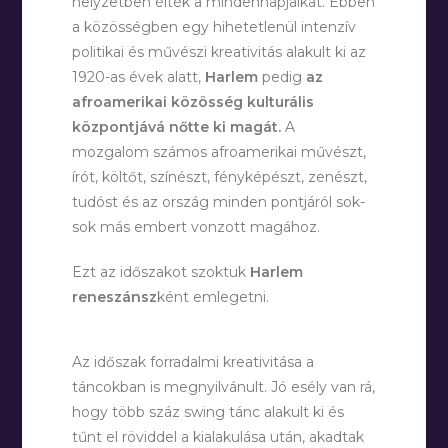
helyzetben élték a mindennapjaikat. Ebben
a közösségben egy hihetetlenül intenzív
politikai és művészi kreativitás alakult ki az
1920-as évek alatt,
Harlem
pedig
az
afroamerikai közösség kulturális
központjává nőtte ki magát.
A
mozgalom számos afroamerikai művészt,
írót, költőt, színészt, fényképészt, zenészt,
tudóst és az ország minden pontjáról sok-
sok más embert vonzott magához.
Ezt az időszakot szoktuk
Harlem
reneszánsz
ként emlegetni.
Az időszak forradalmi kreativitása a
táncokban is megnyilvánult. Jó esély van rá,
hogy több száz swing tánc alakult ki és
tűnt el röviddel a kialakulása után, akadtak