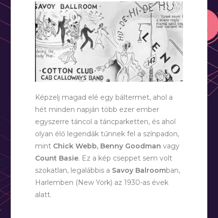
Képzelj magad elé egy báltermet, ahol a
hét minden napján több ezer ember
egyszerre táncol a táncparketten, és ahol
olyan élő legendák tűnnek fel a színpadon,
mint
Chick Webb, Benny Goodman
vagy
Count Basie
. Ez a kép cseppet sem volt
szokatlan, legalábbis a
Savoy Balroom
ban,
Harlemben (New York) az 1930-as évek
alatt.