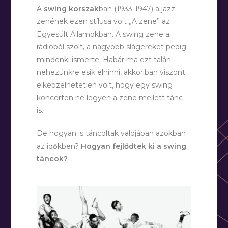
A
swing korszak
ban (1933-1947) a jazz
zenének ezen stílusa volt „A zene” az
Egyesült Államokban. A swing zene a
rádióból szólt, a nagyobb slágereket pedig
mindenki ismerte. Habár ma ezt talán
nehezünkre esik elhinni, akkoriban viszont
elképzelhetetlen volt, hogy egy swing
koncerten ne legyen a zene mellett tánc
is.
De hogyan is táncoltak valójában azokban
az időkben?
Hogyan fejlődtek ki a swing
táncok?