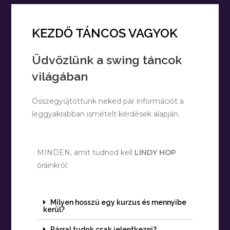
KEZDŐ TÁNCOS VAGYOK
Üdvözlünk a swing táncok
világában
Összegyűjtöttünk neked pár információt a
leggyakrabban ismételt kérdések alapján.
MINDEN, amit tudnod kell
LINDY HOP
óráinkról:
Milyen hosszú egy kurzus és mennyibe
kerül?
Párral tudok csak jelentkezni?