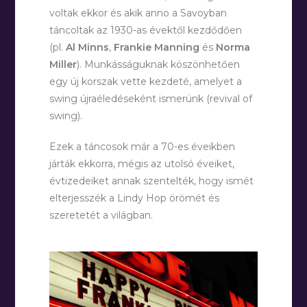
voltak ekkor és akik anno a Savoyban
táncoltak az 1930-as évektől kezdődően
(pl.
Al Minns
,
Frankie Manning
és
Norma
Miller
). Munkásságuknak köszönhetően
egy új korszak vette kezdeté, amelyet a
swing újraéledéseként ismerünk (revival of
swing).
Ezek a táncosok már a 70-es éveikben
járták ekkorra, mégis az utolsó éveiket,
évtizedeiket annak szentelték, hogy ismét
elterjesszék a Lindy Hop örömét és
szeretetét a világban.