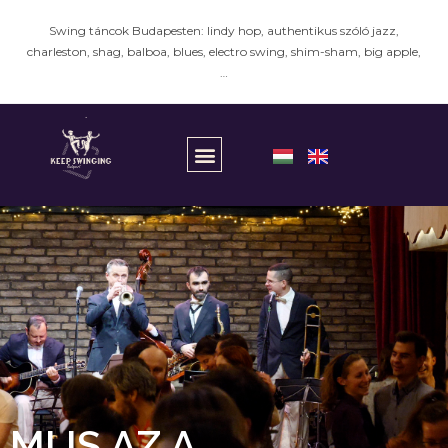
Swing táncok Budapesten: lindy hop, authentikus szóló jazz,
charleston, shag, balboa, blues, electro swing, shim-sham, big apple,
…
MI IS AZ A