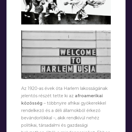
Az 1920-as évek óta Harlem lakosságának
jelentős részét tette ki az
afroamerikai
közösség
– többnyire afrikai gyökerekkel
rendelkező és a déli államokból érkező
bevándorlókkal –, akik rendkívül nehéz
politikai, társadalmi és gazdasági