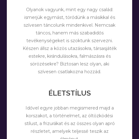
Olyanok vagyunk, mint egy nagy család:
ismerjük egymást, törődünk a másikkal és
szívesen táncolunk mindenkivel. Nemcsak
táncos, hanem más szabadidős
tevékenységeket is szoktunk szervezni.
Készen állsz a közös utazásokra, társasjáték
estekre, kirándulásokra, falmászásra és
sörözésekre? Biztosan lesz olyan, aki
szívesen csatlakozna hozzád.
ÉLETSTÍLUS
Idővel egyre jobban megismered majd a
korszakot, a történelmet, az öltözködési
stílust, a frizurákat és az összes olyan apró
részletet, amelyek teljessé teszik az