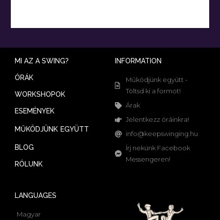
MI AZ A SWING?
INFORMATION
ÓRÁK
Működjünk együtt -
Töltsd ki a formot!
WORKSHOPOK
Árak
ESEMÉNYEK
Jelentkezz óráinkra!
MŰKÖDJÜNK EGYÜTT
info@keepswinging.hu
BLOG
Írj nekünk Facebook
Messengeren!
RÓLUNK
LANGUAGES
Magyar