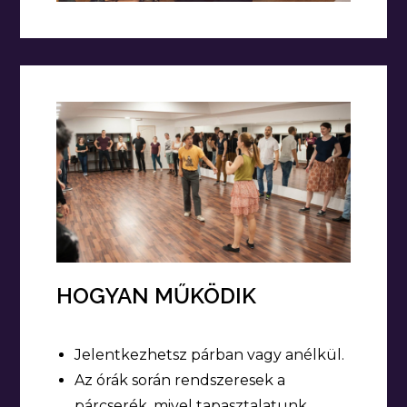
HOGYAN MŰKÖDIK
Jelentkezhetsz párban vagy anélkül.
Az órák során rendszeresek a
párcserék, mivel tapasztalatunk