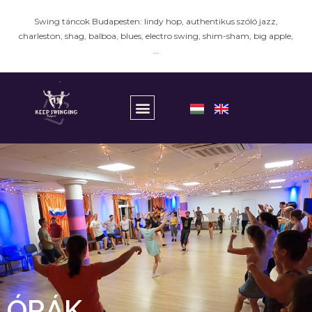
Swing táncok Budapesten: lindy hop, authentikus szóló jazz,
charleston, shag, balboa, blues, electro swing, shim-sham, big apple,
…
ÓRÁK