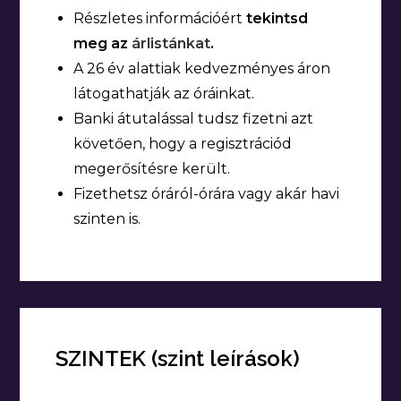
Részletes információért
tekintsd
meg az
árlistánkat
.
A 26 év alattiak kedvezményes áron
látogathatják az óráinkat.
Banki átutalással tudsz fizetni azt
követően, hogy a regisztrációd
megerősítésre került.
Fizethetsz óráról-órára vagy akár havi
szinten is.
SZINTEK (szint leírások)