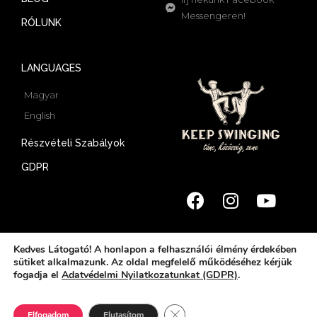
Messengeren!
RÓLUNK
LANGUAGES
Magyar
English
Részvételi Szabályok
GDPR
Kedves Látogató! A honlapon a felhasználói élmény érdekében
sütiket alkalmazunk. Az oldal megfelelő működéséhez kérjük
© 2022 Keep Swinging | All rights reserved
fogadja el
Adatvédelmi Nyilatkozatunkat (GDPR)
.
Website by Nikolett Rozsa
Close GDPR Cookie Banner
Elfogadom
Elutasítom