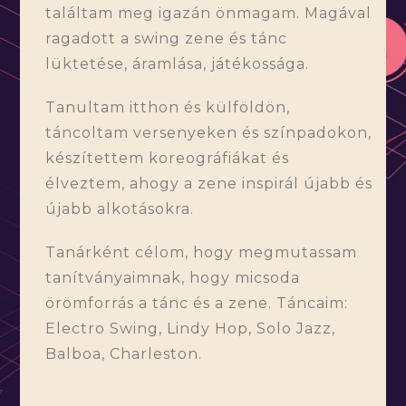
találtam meg igazán önmagam. Magával
ragadott a swing zene és tánc
lüktetése, áramlása, játékossága.
Tanultam itthon és külföldön,
táncoltam versenyeken és színpadokon,
készítettem koreográfiákat és
élveztem, ahogy a zene inspirál újabb és
újabb alkotásokra.
Tanárként célom, hogy megmutassam
tanítványaimnak, hogy micsoda
örömforrás a tánc és a zene. Táncaim:
Electro Swing, Lindy Hop, Solo Jazz,
Balboa, Charleston.