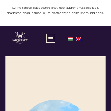
Swing táncok Budapesten: lindy hop, authentikus szóló jazz,
charleston, shag, balboa, blues, electro swing, shim-sham, big apple,
…