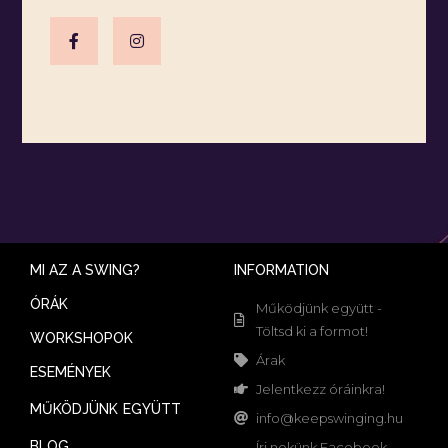
MI AZ A SWING?
INFORMATION
ÓRÁK
Működjünk együtt -
Töltsd ki a formot!
WORKSHOPOK
Árak
ESEMÉNYEK
Jelentkezz óráinkra!
MŰKÖDJÜNK EGYÜTT
info@keepswinging.hu
BLOG
Írj nekünk Facebook