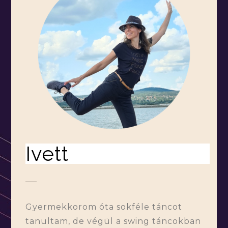
Ivett
Gyermekkorom óta sokféle táncot
tanultam, de végül a swing táncokban