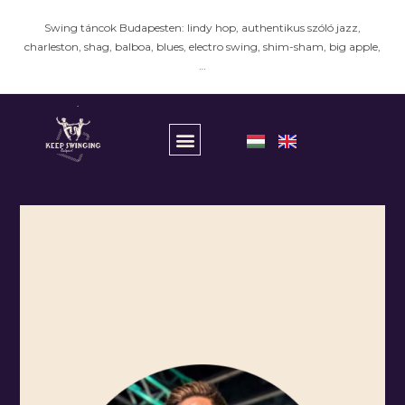
Swing táncok Budapesten: lindy hop, authentikus szóló jazz,
charleston, shag, balboa, blues, electro swing, shim-sham, big apple,
…