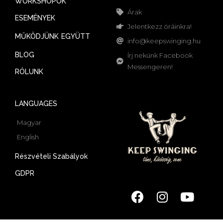
WORKSHOPOK
Árak
ESEMÉNYEK
Jelentkezz óráinkra!
MŰKÖDJÜNK EGYÜTT
info@keepswinging.hu
BLOG
Írj nekünk Facebook
Messengeren!
RÓLUNK
LANGUAGES
Magyar
English
Részvételi Szabályok
GDPR