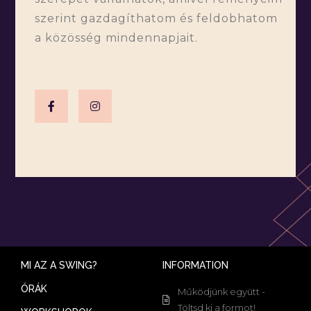
szerint gazdagíthatom és feldobhatom
a közösség mindennapjait.
MI AZ A SWING?
INFORMATION
ÓRÁK
Működjünk együtt -
Töltsd ki a formot!