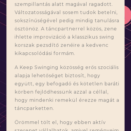
szempillantás alatt magával ragadott.
Változatosságával sosem tudok betelni,
sokszínűségével pedig mindig tanulásra
ösztönöz. A táncpartnerrel közös, zene
ihlette improvizáció a klasszikus swing
korszak pezsdítő zenéire a kedvenc
kikapcsolódási formám.
A Keep Swinging közösség erős szociális
alapja lehetőséget biztosít, hogy
együtt, egy befogadó és kötetlen baráti
körben fejlődhessünk azzal a céllal,
hogy mindenki remekül érezze magát a
táncparketten.
Örömmel tölt el, hogy ebben aktív
szerepet vállalhatok, amivel reményeim