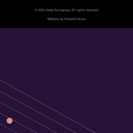
© 2022 Keep Swinging | All rights reserved
Website by Nikolett Rozsa