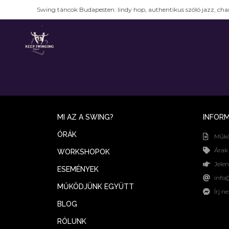
Swing táncok Budapesten: lindy hop, authentikus szóló jazz, char
It seems we can’t find what you’re looking for.
MI AZ A SWING?
INFOR
ÓRÁK
Működ
Árak
WORKSHOPOK
Jelen
ESEMÉNYEK
info
MŰKÖDJÜNK EGYÜTT
Írj 
BLOG
RÓLUNK