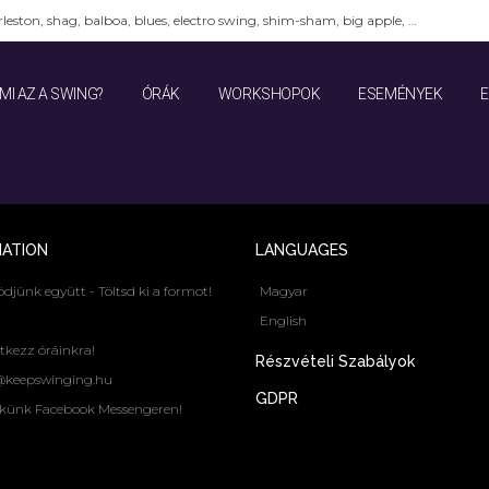
leston, shag, balboa, blues, electro swing, shim-sham, big apple, …
MI AZ A SWING?
ÓRÁK
WORKSHOPOK
ESEMÉNYEK
MATION
LANGUAGES
jünk együtt - Töltsd ki a formot!
Magyar
English
tkezz óráinkra!
Részvételi Szabályok
@keepswinging.hu
GDPR
nekünk Facebook Messengeren!